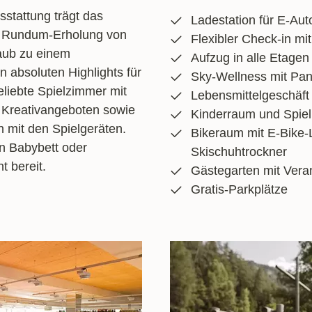
sstattung trägt das
Ladestation für E-Aut
r Rundum-Erholung von
Flexibler Check-in mi
aub zu einem
Aufzug in alle Etagen
n absoluten Highlights für
Sky-Wellness mit Pa
liebte Spielzimmer mit
Lebensmittelgeschäft
Kreativangeboten sowie
Kinderraum und Spiel
 mit den Spielgeräten.
Bikeraum mit E-Bike-
in Babybett oder
Skischuhtrockner
t bereit.
Gästegarten mit Vera
Gratis-Parkplätze