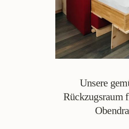
Unsere gemü
Rückzugsraum fü
Obendrau