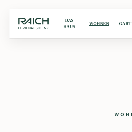
DAS
WOHNEN
GART
HAUS
WOH