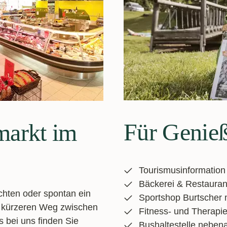
Für Genieß
markt im
Tourismusinformation
Bäckerei & Restaura
hten oder spontan ein
Sportshop Burtscher m
n kürzeren Weg zwischen
Fitness- und Therapi
 bei uns finden Sie
Bushaltestelle neben