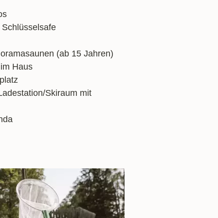
os
t Schlüsselsafe
noramasaunen (ab 15 Jahren)
 im Haus
platz
Ladestation/Skiraum mit
nda