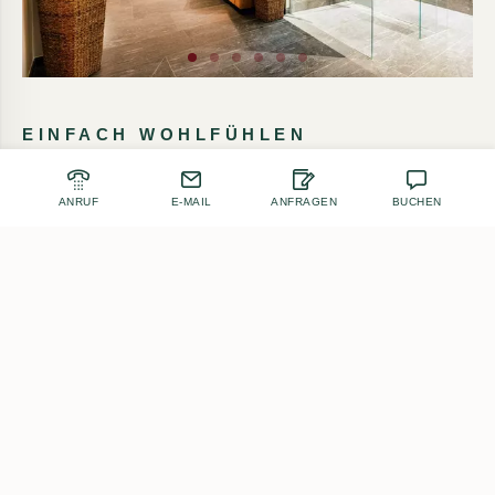
EINFACH WOHLFÜHLEN
Viel Holz, viel Licht und eine liebevoll
ANRUF
E-MAIL
ANFRAGEN
BUCHEN
ausgewählte Dekoration schaffen ein helles,
freundliches Flair. Auch die zeitlos
schönen, naturbelassenen Möbel aus
Zirbenholz geben jedem Raum etwas
Persönliches. Über allem steht die Devise:
Gute Qualität kann man sehen und spüren.